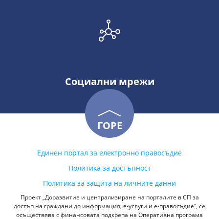
Социални мрежи
ГОРЕ
Единен портал за електронно правосъдие
Политика за достъпност
Политика за защита на личните данни
Проект „Доразвитие и централизиране на порталите в СП за
достъп на граждани до информация, е-услуги и е-правосъдие“, се
осъществява с финансовата подкрепа на Оперативна програма