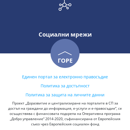
Социални мрежи
ГОРЕ
Единен портал за електронно правосъдие
Политика за достъпност
Политика за защита на личните данни
Проект „Доразвитие и централизиране на порталите в СП за
достъп на граждани до информация, е-услуги и е-правосъдие“, се
осъществява с финансовата подкрепа на Оперативна програма
„Добро управление“ 2014-2020, съфинансирана от Европейския
съюз чрез Европейския социален фонд